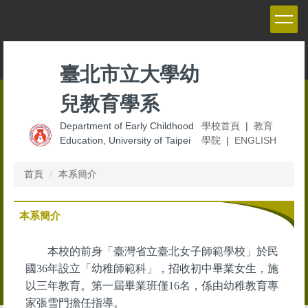
跳
到
主
要
內
臺北市立大學幼
容
區
兒教育學系
Department of Early Childhood
學校首頁
|
教育
Education, University of Taipei
學院
|
ENGLISH
首頁
本系簡介
本系簡介
本校的前身「臺灣省立臺北女子師範學校」於民
國36年設立「幼稚師範科」，招收初中畢業女生，施
以三年教育。第一屆畢業班僅16名，係由幼稚教育專
家張雪門擔任指導。