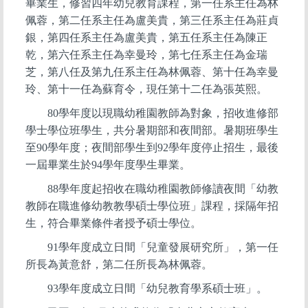
畢業生，修習四年幼兒教育課程，第一任系主任為林
佩蓉，第二任系主任為盧美貴，第三任系主任為莊貞
銀，第四任系主任為盧美貴，第五任系主任為陳正
乾，第六任系主任為幸曼玲，第七任系主任為金瑞
芝，第八任及第九任系主任為林佩蓉、第十任為幸曼
玲、第十一任為蘇育令，現任第十二任為張英熙。
80
學年度以現職幼稚園教師為對象，招收進修部
學士學位班學生，共分暑期部和夜間部。暑期班學生
至90學年度；夜間部學生到92學年度停止招生，最後
一屆畢業生於94學年度學生畢業。
88
學年度起招收在職幼稚園教師修讀夜間「幼教
教師在職進修幼教教學碩士學位班」課程，採隔年招
生，符合畢業條件者授予碩士學位。
91
學年度成立日間「兒童發展研究所」，第一任
所長為黃意舒，第二任所長為林佩蓉。
93
學年度成立日間「幼兒教育學系碩士班」。