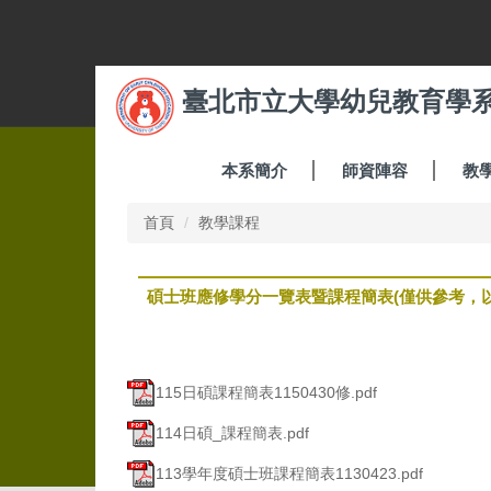
跳
到
主
要
臺北市立大學幼兒教育學
內
容
區
本系簡介
師資陣容
教
首頁
教學課程
碩士班應修學分一覽表暨課程簡表(僅供參考，
115日碩課程簡表1150430修.pdf
114日碩_課程簡表.pdf
113學年度碩士班課程簡表1130423.pdf