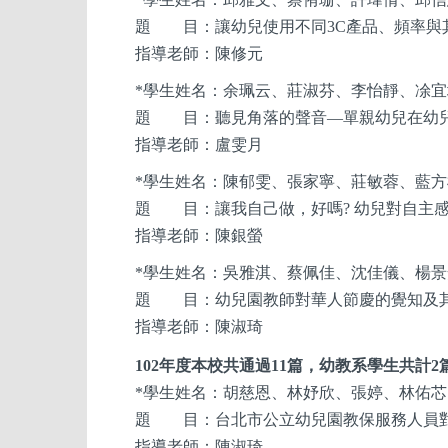
題 目：讓幼兒使用不同3C產品、頻率與
指導老師：陳修元
*
學生姓名：余珮云、莊淑芬、李怡靜、凃宜
題 目：聽見角落的聲音—單親幼兒在幼
指導老師：盧雯月
*
學生姓名：陳郁雯、張家寧、莊敏蓉、藍方
題 目：讓我自己做，好嗎? 幼兒對自主
指導老師：陳銀螢
*
學生姓名：吳雅淇、蔡佩佳、沈佳儀、楊景
題 目：幼兒園教師對華人節慶的覺知及
指導老師：陳淑琦
102
年度本校共通過11篇，幼教系
學生
共計2
*
學生姓名：胡慈恩、林妤欣、張婷、林佑芯
題 目：台北市公立幼兒園教保服務人員
指導老師：陳淑琦