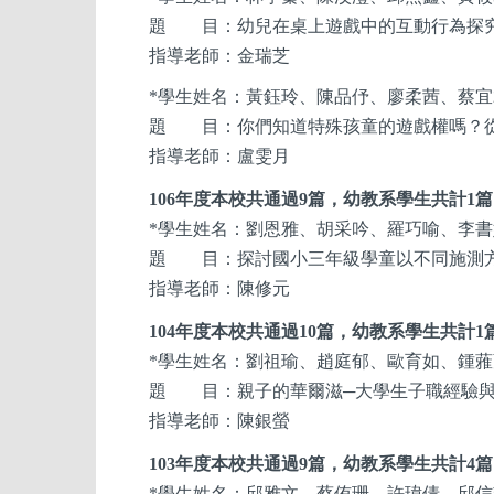
題 目：幼兒在桌上遊戲中的互動行為探究
指導老師：金瑞芝
*
學生姓名：黃鈺玲、陳品伃、廖柔茜、蔡宜
題 目：你們知道特殊孩童的遊戲權嗎？
指導老師：盧雯月
106
年度本校共通過9篇，幼教系
學生
共計1
*
學生姓名：劉恩雅、胡采吟、羅巧喻、李書
題 目：探討國小三年級學童以不同施測
指導老師：陳修元
104
年度本校共通過10篇，幼教系
學生
共計1
*
學生姓名：劉祖瑜、趙庭郁、歐育如、鍾蕥
題 目：親子的華爾滋─大學生子職經驗與
指導老師：陳銀螢
103
年度本校共通過9篇，幼教系
學生
共計4
*
學生姓名：邱雅文、蔡侑珊、許瑋倩、邱信