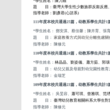
*
學生姓名：陳力維
題 目：
臺灣大學生性少數族群反芻反應
指導老師：劉彥君(心諮系)
111
年度本校共通過25篇，幼教系
學生
共計1
*
學生姓名： 鄧安淇、蔡佳馨；陳卉育、張
題 目：
家庭教養方式與幼兒分離焦慮關
指導老師： 陳修元
110
年度本校共通過24篇，幼教系
學生
共計1
*
學生姓名：
林晶晶、劉姿儀、蕭方茹、郭瓖
題 目： 幼兒父親及母親對幼兒園性教育
指導老師： 金瑞芝
109
年度本校共通過23篇，幼教系
學生
共計3
*
學生姓名： 吳旻容、
蕭可琪、曾雅琪、范
題 目：
臺灣幼兒教育相關科系大學生對
指導老師： 陳修元