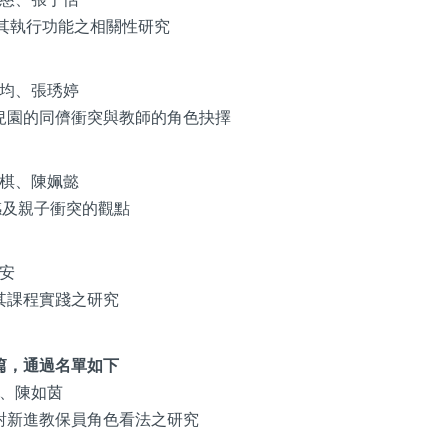
其執行功能之相關性研究
均、張琇婷
兒園的同儕衝突與教師的角色抉擇
棋、陳姵懿
感及親子衝突的觀點
安
其課程實踐之研究
篇，通過名單如下
、陳如茵
對新進教保員角色看法之研究