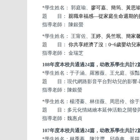
*
學生姓名： 郭庭瑜、
廖可嘉、簡筠、黃思
題 目：
親職幸福感—從家庭生命週期的
指導老師： 陳銀螢
*
學生姓名： 王甯佐、
王婷、吳竺珉、簡家
題 目：
你共享經濟了沒：0~6歲嬰幼
指導老師： 金瑞芝
108
年度本校共通過24篇，幼教系
學生
共計2
*
學生姓名：于子涵、羅雅薇、王允庭、張豔
題 目：現代網路影音平台對幼兒的影響-以Yo
指導老師：陳銀螢
*
學生姓名：楊瀅蓁、林佳薇、周思伶、徐于
題 目：多元化情緒繪本延伸活動之開發與
指導老師：魏惠貞
107
年度本校共通過24篇，幼教系
學生
共計2
*
學生姓名：林季蓁、陳汶灃、邱燕鑫、黃筱