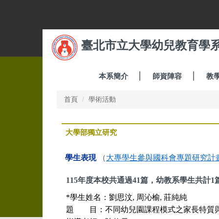
跳
到
主
要
臺北市立大學幼兒教育學
內
容
區
本系簡介
師資陣容
教
首頁
學術活動
大學部獨立研究
學生表現
（
大專學生參與國科會專題研究計
115
年度本校共通過41篇，幼教系學生共計1
*
學生姓名：
劉思汶, 周沁榆, 莊純純
題 目：
不同幼兒園課程模式之家長特質