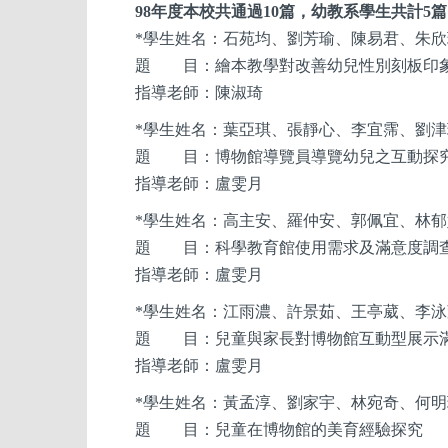
98
年度本校共通過10篇，幼教系
學生
共計5
*
學生姓名：石苑均、劉芳瑜、陳易君、朱欣
題 目：繪本教學對改善幼兒性別刻板印象
指導老師：陳淑琦
*
學生姓名：葉亞琪、張靜心、李宜霈、劉津
題 目：博物館導覽員導覽幼兒之互動探
指導老師：盧雯月
*
學生姓名：高主安、羅仲安、郭佩宜、林郁
題 目：科學教育館使用需求及滿意度調查
指導老師：盧雯月
*
學生姓名：江雨濃、許景茹、王亭葳、李泳
題 目：兒童與家長對博物館互動型展示滿
指導老師：盧雯月
*
學生姓名：黃孟淳、劉家宇、林宛奇、何明
題 目：兒童在博物館的美育經驗探究