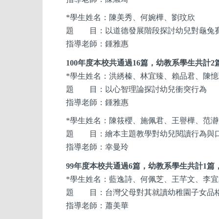
*
學生姓名：陳美秀、何婉樺、劉玟欣
題 目：以道德發展階段探討幼兒對龜兔
指導老師：鍾雅惠
100
年度本校共通過16篇，幼教系
學生
共計2
*
學生姓名：洪綉榛、林宜臻、賴品君、陳憶
題 目：以心智理論探討幼兒衝突行為
指導老師：鍾雅惠
*
學生姓名：陳筱櫻、施佩君、王譽樺、范瀞
題 目：繪本主題教學對幼兒閱讀行為與
指導老師：幸曼玲
99
年度本校共通過6篇，幼教系
學生
共計1篇
*
學生姓名：藍逸詩、何佩芝、王芊文、李宜
題 目：台灣父母對其就讀幼稚園子女品格
指導老師：蕭美華