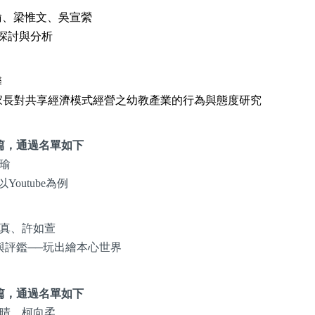
瑜、梁惟文、吳宣縈
探討與分析
馨
兒家長對共享經濟模式經營之幼教產業的行為與態度研究
篇，通過名單如下
瑜
utube為例
真、許如萱
評鑑──玩出繪本心世界
篇，通過名單如下
晴、柯向柔