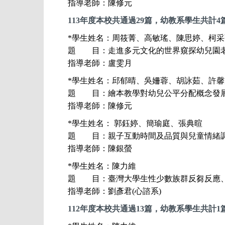
指導老師：陳修元
113
年度本校共通過29篇，幼教系學生共計4
*
學生姓名：
周筱菁、高敏瑤、陳思婷、柯采
題 目：
走進多元文化的世界窺探幼兒園
指導老師：盧雯月
*
學生姓名：
邱郁晴、吳姍蓉、胡詠茹、許馨
題 目：
繪本教學對幼兒公平分配概念發
指導老師：
陳修元
*
學生姓名：
郭鈺婷、簡瑜庭、張典暄
題 目：
親子互動時間及品質與兒童情緒調
指導老師：陳銀螢
*
學生姓名：陳力維
題 目：
臺灣大學生性少數族群反芻反應
指導老師：劉彥君(心諮系)
112
年度本校共通過13篇，幼教系學生共計1